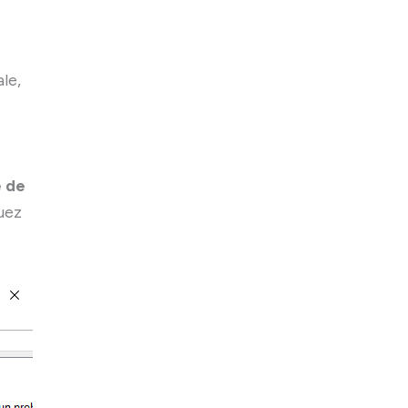
le,
e de
quez