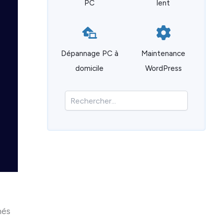
PC
lent
Dépannage PC à
Maintenance
domicile
WordPress
R
e
c
h
e
r
c
h
e
r
més