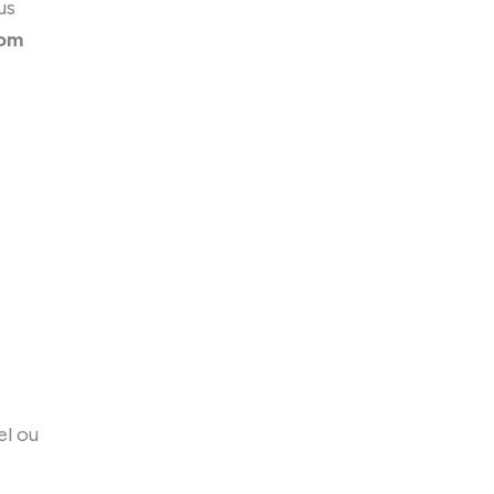
us
nom
el ou