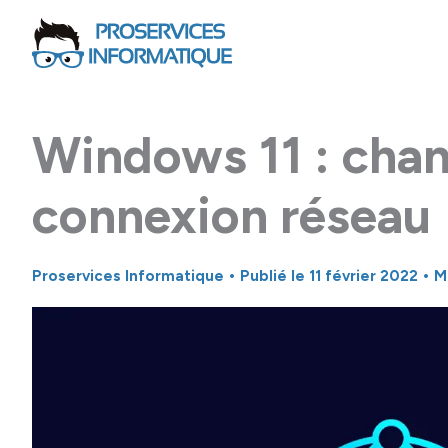
Aller
au
contenu
Windows 11 : chan
connexion réseau
Proservices Informatique
• Publié le
11 février 2022
• M