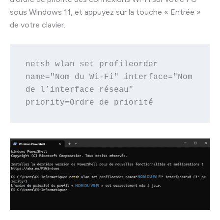
sous Windows 11, et appuyez sur la touche « Entrée »
de votre clavier.
netsh wlan set profileorder 
name="Nom du Wi-Fi" interface="Nom 
de l’interface réseau" 
priority=Ordre de priorité