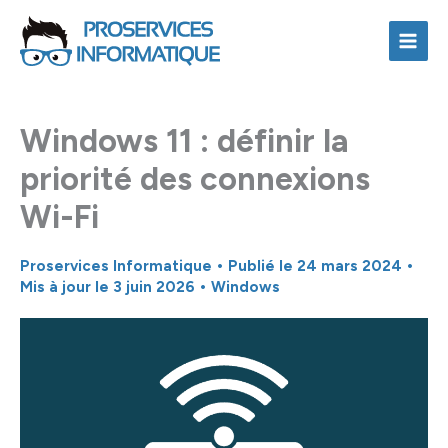
Aller
au
contenu
Windows 11 : définir la
priorité des connexions
Wi-Fi
Proservices Informatique
• Publié le
24 mars 2024
•
Mis à jour le 3 juin 2026 •
Windows