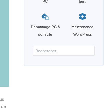
PC
lent
Dépannage PC à
Maintenance
domicile
WordPress
R
e
c
h
e
r
c
h
e
r
ous
 de