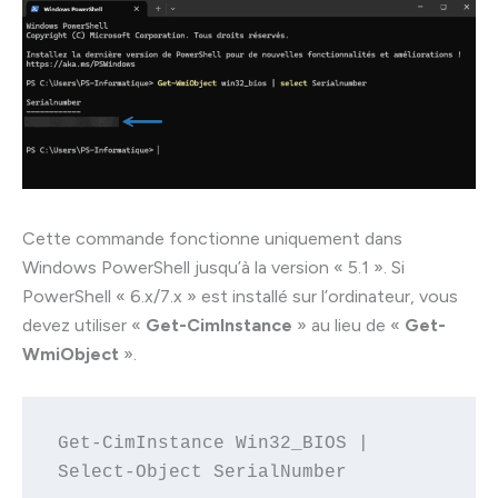
Cette commande fonctionne uniquement dans
Windows PowerShell jusqu’à la version « 5.1 ». Si
PowerShell « 6.x/7.x » est installé sur l’ordinateur, vous
devez utiliser «
Get-CimInstance
» au lieu de «
Get-
WmiObject
».
Get-CimInstance Win32_BIOS | 
Select-Object SerialNumber