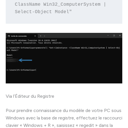
ClassName Win32_ComputerSystem | 
Select-Object Model"
Via l’Éditeur du Registre
Pour prendre connaissance du modèle de votre PC sous
Windows avec la base de registre, effectuez le raccourci
clavier « Windows + R », saisissez « regedit » dans la