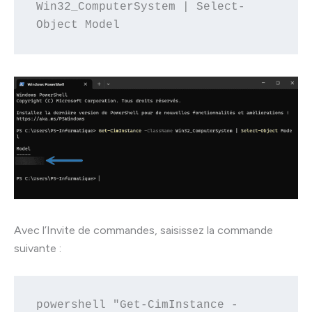
Win32_ComputerSystem | Select-
Object Model
Avec l’Invite de commandes, saisissez la commande
suivante :
powershell "Get-CimInstance -