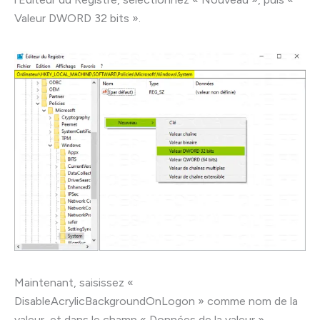
Valeur DWORD 32 bits ».
Maintenant, saisissez «
DisableAcrylicBackgroundOnLogon » comme nom de la
valeur, et dans le champ « Données de la valeur »,