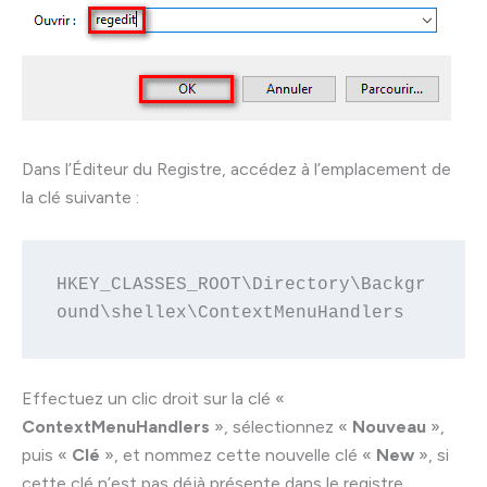
Dans l’Éditeur du Registre, accédez à l’emplacement de
la clé suivante :
HKEY_CLASSES_ROOT\Directory\Backgr
ound\shellex\ContextMenuHandlers
Effectuez un clic droit sur la clé «
ContextMenuHandlers
», sélectionnez «
Nouveau
»,
puis «
Clé
», et nommez cette nouvelle clé «
New
», si
cette clé n’est pas déjà présente dans le registre.