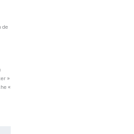
n de
u
ter »
che «