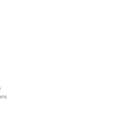
s
ans