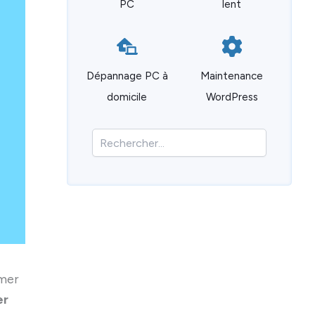
PC
lent
Dépannage PC à
Maintenance
domicile
WordPress
R
e
c
h
e
r
c
h
e
r
rmer
er