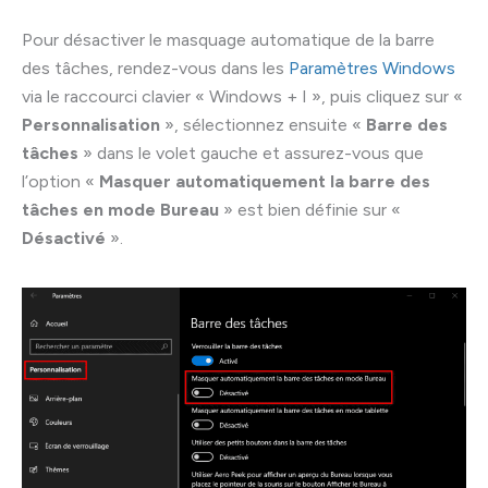
Pour désactiver le masquage automatique de la barre
des tâches, rendez-vous dans les
Paramètres Windows
via le raccourci clavier « Windows + I », puis cliquez sur «
Personnalisation
», sélectionnez ensuite «
Barre des
tâches
» dans le volet gauche et assurez-vous que
l’option «
Masquer automatiquement la barre des
tâches en mode Bureau
» est bien définie sur «
Désactivé
».